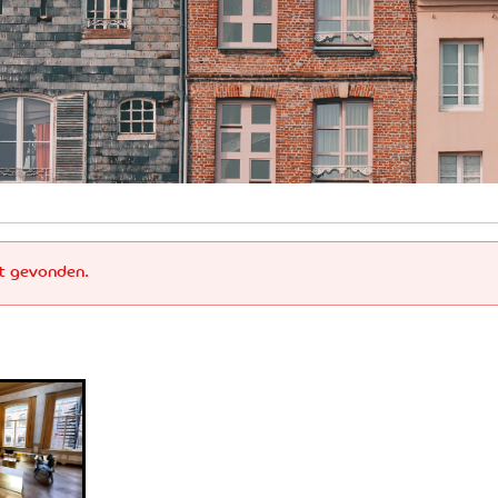
jkOpJouWijk
et gevonden.