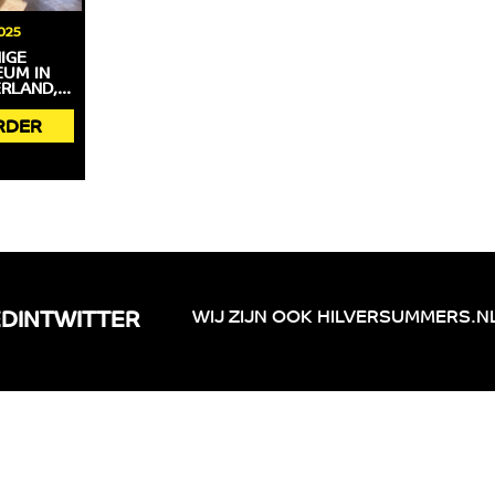
025
IGE
UM IN
LAND,...
RDER
WIJ ZIJN OOK
HILVERSUMMERS.N
EDIN
TWITTER