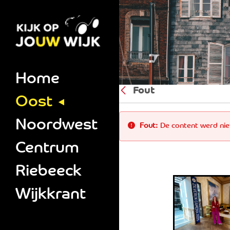
Oost detail - Ki
Home
Fout
Oost
Noordwest
Fout:
De content werd ni
Centrum
Riebeeck
Wijkkrant