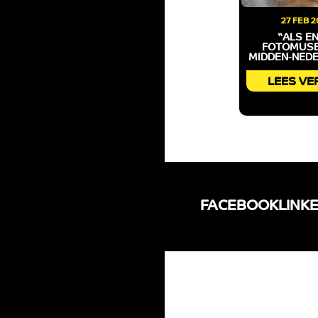
27 FEB 2
“ALS EN
FOTOMUSE
MIDDEN-NEDER
LEES VE
FACEBOOK
LINK